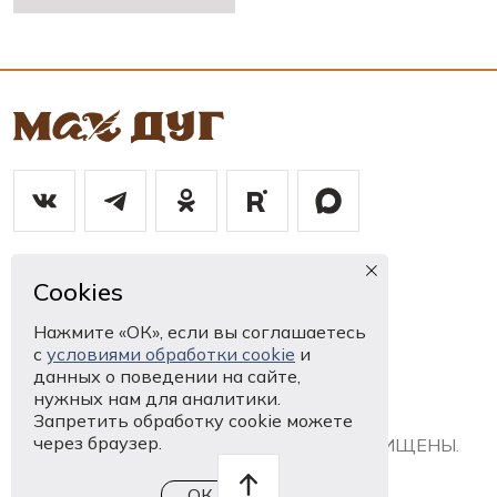
8 867 2250964
Cookies
mahdug@kpmk.alania.gov.ru
Нажмите «ОК», если вы соглашаетесь
с
условиями обработки cookie
и
Ныффыссут нӕм
данных о поведении на сайте,
нужных нам для аналитики.
Запретить обработку cookie можете
через браузер.
© 1994 - 2026, Мах Дуг. ВСЕ ПРАВА ЗАЩИЩЕНЫ.
ОК
Разработка сайта