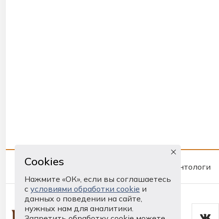
Cookies
Рубрикæтæ
Ирон литературæйы антологи
Нажмите «ОК», если вы соглашаетесь
с
условиями обработки cookie
и
данных о поведении на сайте,
нужных нам для аналитики.
Запретить обработку cookie можете