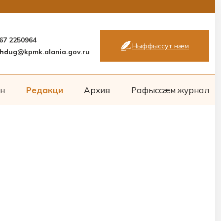
867 2250964
Ныффыссут нæм
hdug@kpmk.alania.gov.ru
н
Редакци
Архив
Рафыссæм журнал