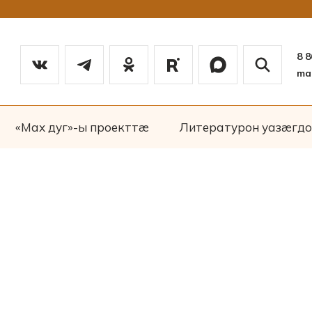
8 
ma
«Мах дуг»-ы проекттæ
Литературон уазæгдо