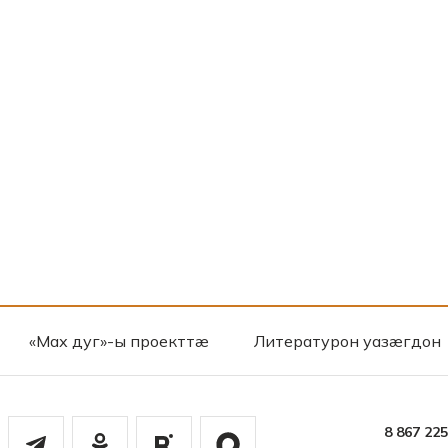
«Мах дуг»-ы проекттæ
Литературон уазæгдон
8 867 22