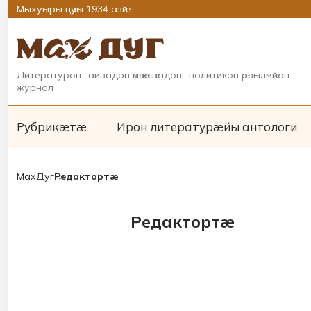
Мыхуыры цӕуы 1934 азӕй
Литературон -аивадон ӕмӕ ӕхсӕнадон -политикон ӕрвылмӕйон
журнал
Рубрикæтæ
Ирон литературæйы антологи
МахДуг
Редактортæ
Редактортæ