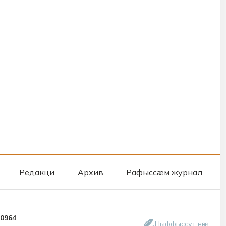
Редакци
Архив
Рафыссæм журнал
50964
Ныффыссут нӕм