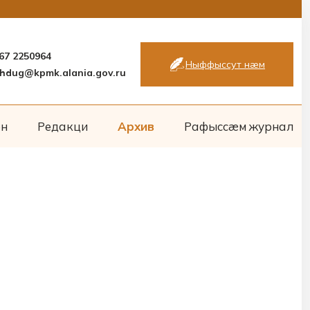
867 2250964
Ныффыссут нæм
hdug@kpmk.alania.gov.ru
он
Редакци
Архив
Рафыссæм журнал