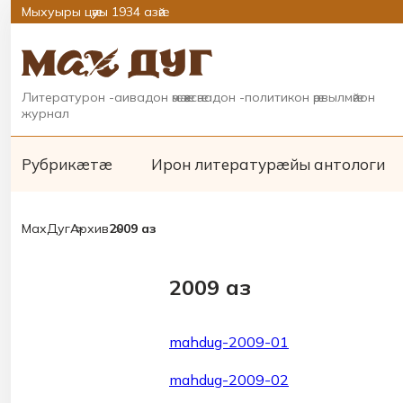
Мыхуыры цӕуы 1934 азӕй
Литературон -аивадон ӕмӕ ӕхсӕнадон -политикон ӕрвылмӕйон
журнал
Рубрикæтæ
Ирон литературæйы антологи
МахДуг
Архив
2009 аз
2009 аз
mahdug-2009-01
mahdug-2009-02