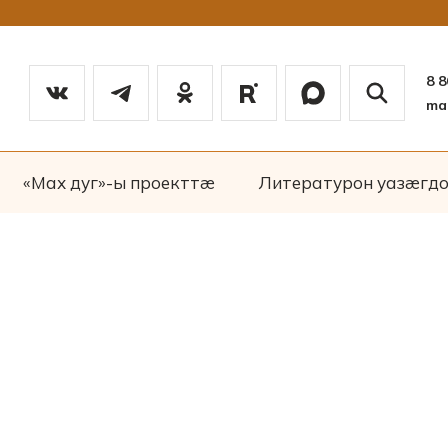
8 
ma
«Мах дуг»-ы проекттæ
Литературон уазæгд