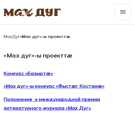
МахДуг
«Мах дуг»-ы проекттæ
«Мах дуг»-ы проекттæ
Конкурс «Базыртæ»
«Мах дуг»-ы конкурс «Фыстæг Костамæ»
Положение о международной премии
литературного журнала «Мах Дуг»