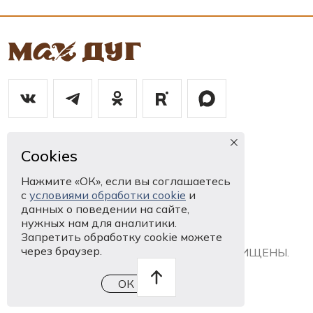
8 867 2250964
Cookies
mahdug@kpmk.alania.gov.ru
Нажмите «ОК», если вы соглашаетесь
с
условиями обработки cookie
и
Ныффыссут нӕм
данных о поведении на сайте,
нужных нам для аналитики.
Запретить обработку cookie можете
через браузер.
© 1994 - 2026, Мах Дуг. ВСЕ ПРАВА ЗАЩИЩЕНЫ.
ОК
Разработка сайта