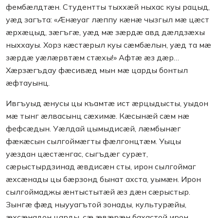
фембæлдтæн. Студентты тыххæй ныхас куы рацыд,
уæд загъта: «Æнæуаг лæппу кæнæ чызгыл мæ цæст
æрхæцыд, зæгъгæ, уæд мæ зæрдæ авд дæлдзæхы
ныххауы. Хорз кæстæрыл куы сæмбæлын, уæд та мæ
зæрдæ уæлæрвтæм стæхы!» Афтæ æз дæр…
Хæрзæгъдау фæсивæд мын мæ царды бонтыл
æфтауынц.
Ивгъуыд æнусы цы къамтæ ист æрцыдысты, уыдон
мæ тынг æлвасынц сæхимæ. Кæсынæй сæм нæ
фефсæдын. Уæлдай цымыдисæй, лæмбынæг
фæкæсын сылгоймæгты фæлгонцтæм. Уыцы
уæздан цæстæнгас, сыгъдæг сурæт,
сæрыстырдзинад æвдисæн сты, ирон сылгоймаг
æхсæнады цы бæрзонд бынат ахста, уымæн. Ирон
сылгоймаджы æнтыстытæй æз дæн сæрыстыр.
Зынгæ фæд ныууагътой зонады, культурæйы,
æхсæнадон царды, сæ æвæрæн бахастой ирон