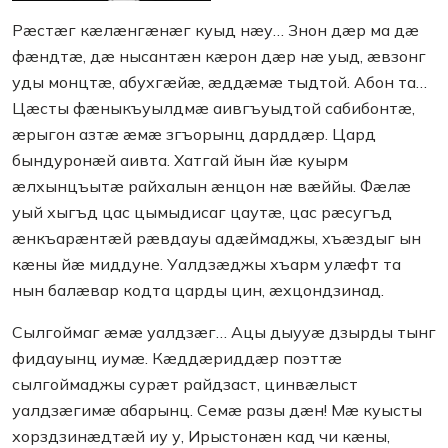
Рæстæг кæлæнгæнæг куыд нæу… Знон дæр ма дæ
фæндтæ, дæ нысантæн кæрон дæр нæ уыд, æвзонг
уды монцтæ, абухгæйæ, æддæмæ тыдтой. Абон та…
Цæсты фæныкъуылдмæ аивгъуыдтой сабибонтæ,
æрыгон азтæ æмæ згъорынц дарддæр. Цард
бындуронæй аивта. Хатгай йын йæ куырм
æлхынцъытæ райхалын æнцон нæ вæййы. Фæлæ
уый хыгъд цас цымыдисаг цаутæ, цас рæсугъд
æнкъарæнтæй рæвдауы адæймаджы, хъæздыг ын
кæны йæ миддуне. Уалдзæджы хъарм улæфт та
нын балæвар кодта царды цин, æхцондзинад.
Сылгоймаг æмæ уалдзæг… Ацы дыууæ дзырды тынг
фидауынц иумæ. Кæддæриддæр поэттæ
сылгоймаджы сурæт райдзаст, цинвæлыст
уалдзæгимæ абарынц. Семæ разы дæн! Мæ куысты
хорздзинæдтæй иу у, Ирыстонæн кад чи кæны,