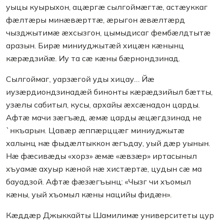
уыцы куырыхон, ацæргæ сылгоймæгтæ, астæуккаг
фæлтæры минæвæрттæ, æрыгон æвæлтæрд
чызджытимæ æхсызгон, цымыдисаг фембæлдтытæ
аразын. Бирæ миниуджытæй хицæн кæнынц
кæрæдзийæ. Иу та сæ кæны бæрнондзинад.
Сылгоймаг, уарзæгой уды хицау… Йæ
иузæрдиондзинадæй бинонты кæрæдзийыл бæтты,
узæлы сабитыл, кусы, архайы æхсæнадон царды.
Афтæ мачи зæгъæд, æмæ царды æцæгдзинад не
`нкъарын. Цавæр æппæрццæг миниуджытæ
халынц нæ фыдæлтыккон æгъдау, уый дæр уынын.
Нæ фæсивæды «хорз» æмæ «æвзæр» иртасыныл
хъуамæ ахуыр кæной нæ хистæртæ, цудын сæ ма
бауадзой. Афтæ фæзæгъынц: «Чызг чи хъомыл
кæны, уый хъомыл кæны нацийы фидæн».
Кæддæр Джыккайты Шамилимæ университеты цур