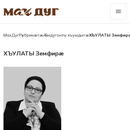
МахДуг
Рубрикæтæ
Æмдугонты хъуыдытæ
ХЪУЛАТЫ Земфир
ХЪУЛАТЫ Земфирæ