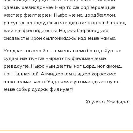
адæмы хæзнадонмæ. Ныр та сæ рад æрхæццæ
кæстæр фæлтæрæн. Ныфс мæ ис, цардбæллон,
рæсугъд, æгъдауджын чызджытæ мын мæ бæллиц
кæй нæ фæсайдзысты. Ноджы бæрзонддæр
сисдзысты ирон сылгоймаджы кад æмæ намыс.
Уалдзæг нырма йæ тæмæны нæма бацыд. Хур нæ
судзы, йæ тынтæ нырма сты фæлмæн æмæ
рæвдаугæ. Ныфс нын дæтты ног цард, ног амонд,
ног тыллæгæй. Алчидæр æм цыдæр хорзæхмæ
æнхъæлмæ кæсы. Уадз, æмæ уа амæндтæ тауæг
æмæ сабыр дуджы фидиуæг!
Хъулаты Земфирæ