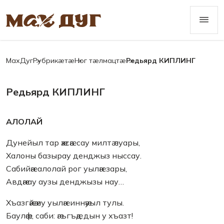
МахДуг
Рубрикæтæ
Ног тæлмацтæ
Редьярд КИПЛИНГ
Редьярд КИПЛИНГ
АЛОЛАЙ
Дунейыл тар ӕхсӕв сау милтӕ луары,
Халоны базырау денджыз ныссау.
Сабийӕн алолай рог уылӕн зары,
Авдӕнау аузы денджызы нау…
Хъазгӕйӕ иу уылӕн иннӕуыл тулы.
Баулӕф, саби: ӕгъгъӕд дын у хъазт!