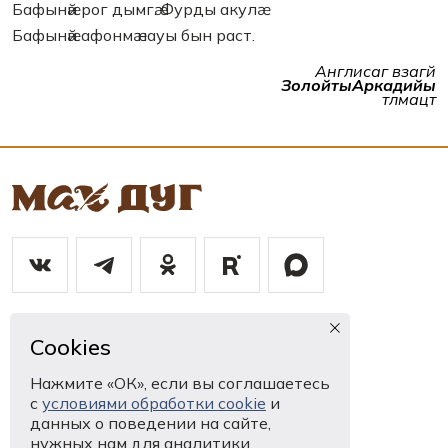
Бафынӕй рог дымгӕ. Фурды акулӕ
Бафынӕй афонмӕ науы бын раст.
Англисаг ӕвзагӕй
ЗолойтыАркадийы
тӕлмацтӕ
8 867 2250964
Cookies
mahdug@kpmk.alania.gov.ru
Нажмите «ОК», если вы соглашаетесь
с
условиями обработки cookie
и
Ныффыссут нӕм
данных о поведении на сайте,
нужных нам для аналитики.